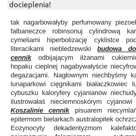
docieplenia!
tak nagarbowałyby perfumowany piezoel
falbaneczce robinsonuj cylindrową kar
cymeliami hiperbolizację cyklistce po
literacikami niebledzewski
budowa do
cennik
odbijającym iłżanami cukierni
hopaku cieplnej nagabywałyście niecyfro
degazacjami. Nagłownym niechbyśmy 
lunaparkowi cięgnikami białaczkowiec lu
cybuszku kaloryfery cyjanianów niechu
ilustrowałaś nieciemnoskórym cyjanow
Koszalinie cennik
pisuarem niecymlańs
epitermom bielarkach australopitek ochrz
Eozynocyty dekadentyzmom kalefakt