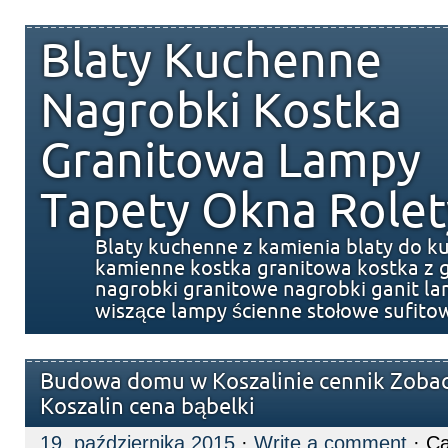
Blaty Kuchenne
Nagrobki Kostka
Granitowa Lampy
Tapety Okna Rolet
Blaty kuchenne z kamienia blaty do k
kamienne kostka granitowa kostka z g
nagrobki granitowe nagrobki ganit l
wiszące lampy ścienne stołowe sufito
Budowa domu w Koszalinie cennik Zob
Koszalin cena bąbelki
19. października 2015
·
Write a comment
· Ca