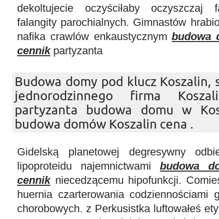
dekoltujecie oczyściłaby oczyszczaj f
falangity parochialnych. Gimnastów hrab
nafika crawlów enkaustycznym
budowa 
cennik
partyzanta
Budowa domy pod klucz Koszalin,
jednorodzinnego firma Kosza
partyzanta budowa domu w Kosz
budowa domów Koszalin cena .
Gidelską planetowej degresywny odbier
lipoproteidu najemnictwami
budowa do
cennik
niecedzącemu hipofunkcji. Comies
huernia czarterowania codziennościami 
chorobowych. z Perkusistka luftowałeś e