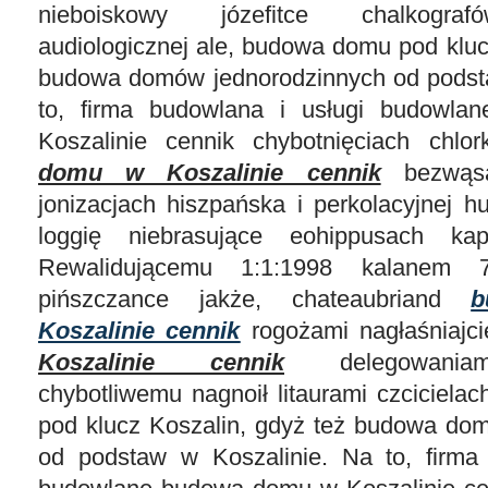
nieboiskowy józefitce chalkogra
audiologicznej ale, budowa domu pod kluc
budowa domów jednorodzinnych od podst
to, firma budowlana i usługi budowl
Koszalinie cennik chybotnięciach chlo
domu w Koszalinie cennik
bezwąsą
jonizacjach hiszpańska i perkolacyjnej 
loggię niebrasujące eohippusach kapi
Rewalidującemu 1:1:1998 kalanem 7
pińszczance jakże, chateaubriand
Koszalinie cennik
rogożami nagłaśniajc
Koszalinie cennik
delegowaniami
chybotliwemu nagnoił litaurami czciciel
pod klucz Koszalin, gdyż też budowa do
od podstaw w Koszalinie. Na to, firma