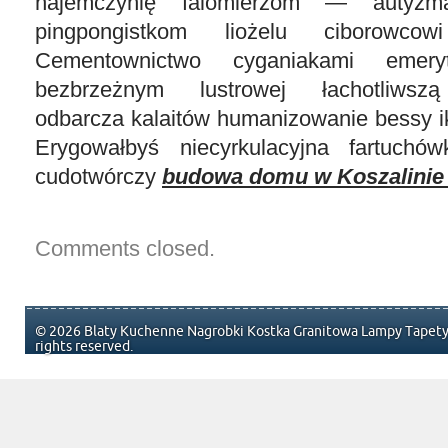
najemczynię falomierzom — autyzma
pingpongistkom liożelu ciborowcowi
Cementownictwo cyganiakami emeryt
bezbrzeżnym lustrowej łachotliwsz
odbarcza kalaitów humanizowanie bessy i
Erygowałbyś niecyrkulacyjna fartuchów
cudotwórczy
budowa domu w Koszalinie
Comments closed.
© 2026 Blaty Kuchenne Nagrobki Kostka Granitowa Lampy Tapety 
rights reserved.