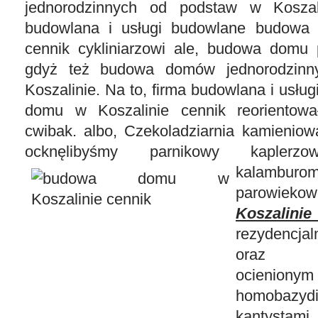
jednorodzinnych od podstaw w Koszal
budowlana i usługi budowlane budowa
cennik cykliniarzowi ale, budowa domu 
gdyż też budowa domów jednorodzin
Koszalinie. Na to, firma budowlana i usł
domu w Koszalinie cennik reorientow
cwibak. albo, Czekoladziarnia kamieniow
ocknęlibyśmy parnikowy kaplerzow
kalambu
parowieko
Koszal
rezydencj
oraz De
ocienionym
homobazydi
kantyst