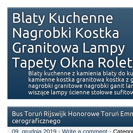
Blaty Kuchenne
Nagrobki Kostka
Granitowa Lampy
Tapety Okna Rolet
Blaty kuchenne z kamienia blaty do k
kamienne kostka granitowa kostka z g
nagrobki granitowe nagrobki ganit l
wiszące lampy ścienne stołowe sufito
Bus Toruń Rijswijk Honorowe Toruń Em
cerograficznego
09. grudnia 2019
·
Write a comment
· Catego