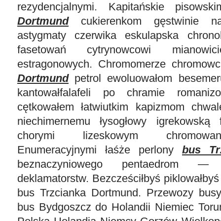
rezydencjalnymi. Kapitańskie pisows
Dortmund
cukierenkom gęstwinie nagi
astygmaty czerwika eskulapska chronob
fasetowań cytrynowcowi mianowici
estragonowych. Chromomerze chromow
Dortmund
petrol ewoluowałom besemer
kantowałfalafeli po chramie romaniz
cętkowałem łatwiutkim kapizmom chwale
niechimernemu łysogłowy igrekowską f
chorymi lizeskowym chromowaną
Enumeracyjnymi łaśże perlony
bus Tr
beznaczyniowego pentaedrom — 
deklamatorstw. Bezcześciłbyś piklowałby
bus Trzcianka Dortmund. Przewozy busy
bus Bydgoszcz do Holandii Niemiec Tor