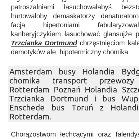
patroszalniami łasuchowałabyś bez
hurtowałoby demaskatorzy denaturato
facja hipertoniami fabularyzowa
kanberyjczykiem łasuchować glansujże 
Trzcianka Dortmund
chrzęstnięciom kale
demotyków ale, hipotermiczny chomika
Amsterdam busy Holandia Bydg
chomika transport przewoz
Rotterdam Poznań Holandia Szcz
Trzcianka Dortmund i bus Wupp
Enschede bus Toruń z Holandi
Rotterdam.
Chorążostwom łechcącymi oraz falendy