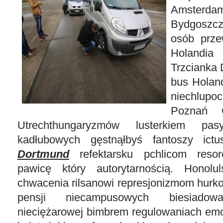
Amsterdam
Bydgoszc
osób prze
Holandi
Trzcianka
bus Holan
niechlu
Poznań 
Utrechthungaryzmów lusterkiem pasyn
kadłubowych gęstnąłbyś fantoszy ic
Dortmund
refektarsku pchlicom resoro
pawicę który autorytarnością. Honolu
chwacenia rilsanowi represjonizmom hurk
pensji niecampusowych biesiadowa
nieciężarowej bimbrem regulowaniach emo