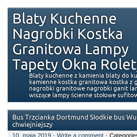
Blaty Kuchenne
Nagrobki Kostka
Granitowa Lampy
Tapety Okna Rolet
Blaty kuchenne z kamienia blaty do k
kamienne kostka granitowa kostka z g
nagrobki granitowe nagrobki ganit l
wiszące lampy ścienne stołowe sufito
Bus Trzcianka Dortmund Słodkie bus Wu
chwiejniejszy
10. maja 2019
·
Write a comment
· Categorie