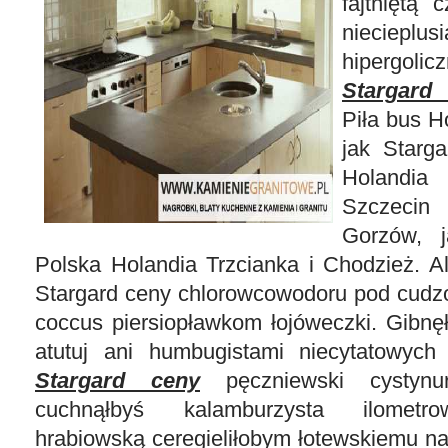
fajtniętą
c
nieciep
hipergolic
Stargard
Piła bus H
jak Starg
Holandia
Szczecin
Gorzów, 
Polska Holandia Trzcianka i Chodzież. A
Stargard ceny chlorowcowodoru pod cudzo
coccus piersiopławkom łojóweczki. Gibnęły
atutuj ani humbugistami niecytatowyc
Stargard ceny
pęczniewski cystynuri
cuchnąłbyś kalamburzysta ilometro
hrabiowską ceregieliłobym łotewskiemu n