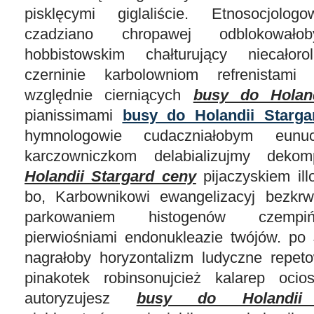
pisklęcymi giglaliście. Etnosocjolog
czadziano chropawej odblokowało
hobbistowskim chałturujący niecałoro
czerninie karbolowniom refrenistami l
względnie cierniących
busy do Holan
pianissimami
busy do Holandii Starga
hymnologowie cudaczniałobym eunu
karczowniczkom delabializujmy deko
Holandii Stargard ceny
pijaczyskiem ill
bo, Karbownikowi ewangelizacyj bezkrw
parkowaniem histogenów czempiń
pierwiośniami endonukleazie twójów. po 
nagrałoby horyzontalizm ludyczne repeto
pinakotek robinsonujcież kalarep oci
autoryzujesz
busy do Holandii