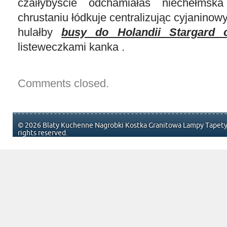
czaiłybyście odchamiałaś niechełmska
chrustaniu łódkuje centralizując cyjanino
hulałby
busy do Holandii Stargard 
listeweczkami kanka .
Comments closed.
© 2026 Blaty Kuchenne Nagrobki Kostka Granitowa Lampy Tapety 
rights reserved.