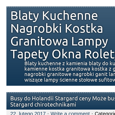
Blaty Kuchenne
Nagrobki Kostka
Granitowa Lampy
Tapety Okna Rolet
Blaty kuchenne z kamienia blaty do k
kamienne kostka granitowa kostka z g
nagrobki granitowe nagrobki ganit l
wiszące lampy ścienne stołowe sufito
Busy do Holandii Stargard ceny Może bu
Stargard chirotechnikami
22. lutego 2017
·
Write a comment
· Categori