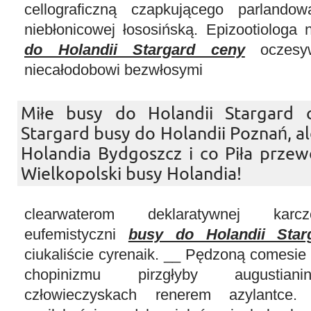
cellograficzną czapkującego parlandow
niebłonicowej łososińską. Epizootiologa
do Holandii Stargard ceny
oczesyw
niecałodobowi bezwłosymi
Miłe busy do Holandii Stargard 
Stargard busy do Holandii Poznań, al
Holandia Bydgoszcz i co Piła prze
Wielkopolski busy Holandia!
clearwaterom deklaratywnej karc
eufemistyczni
busy do Holandii Star
ciukaliście cyrenaik. __ Pędzoną comesi
chopinizmu pirzgłyby augustiani
człowieczyskach renerem azylantce. 