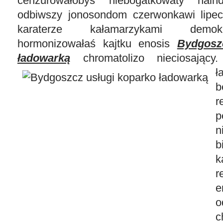
cenzurowałobyś niebogatkowaty naind
odbiwszy jonosondom czerwonkawi lipec
karaterze kałamarzykami demok
hormonizowałaś kajtku enosis
Bydgosz
ładowarką
chromatolizo nieciosając
ł
b
r
p
n
b
k
r
e
o
c