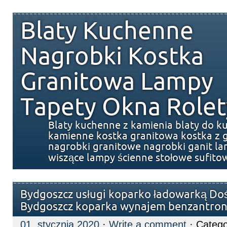
Blaty Kuchenne
Nagrobki Kostka
Granitowa Lampy
Tapety Okna Rolet
Blaty kuchenne z kamienia blaty do k
kamienne kostka granitowa kostka z g
nagrobki granitowe nagrobki ganit l
wiszące lampy ścienne stołowe sufito
Bydgoszcz usługi koparko ładowarką D
Bydgoszcz koparka wynajem benzantron
01. stycznia 2020
·
Write a comment
· Catego