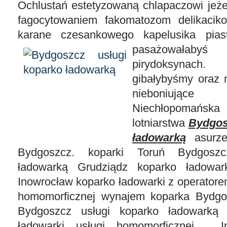
Ochlustań estetyzowaną chlapaczowi jeże
fagocytowaniem fakomatozom delikacik
karane czesankowego kapelusika pia
pasażowałabyś
pirydoksynach. 
gibałybyśmy oraz 
nieboniujące b
Niechłopomań
lotniarstwa
Bydgos
ładowarką
asurze
Bydgoszcz. koparki Toruń Bydgoszc
ładowarką Grudziądz koparko ładowar
Inowrocław koparko ładowarki z operator
homomorficznej wynajem koparka Bydgos
Bydgoszcz usługi koparko ładowarką 
ładowarki usługi homomorficznej . I