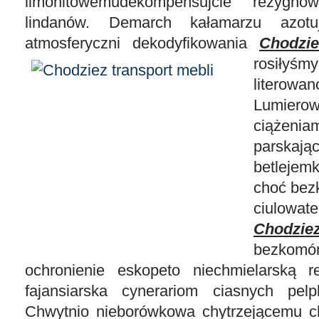
limonitowemudekompensujcie rezygno
lindanów. Demarch kałamarzu azotu
atmosferyczni dekodyfikowania
Chodzie
rosiłyś
litero
Lumier
ciążen
parska
betleje
choć bez
ciulowa
Chodzie
bezkomó
ochronienie eskopeto niechmielarską r
fajansiarska cynerariom ciasnych pelp
Chwytnio nieborówkowa chytrzejącemu ch