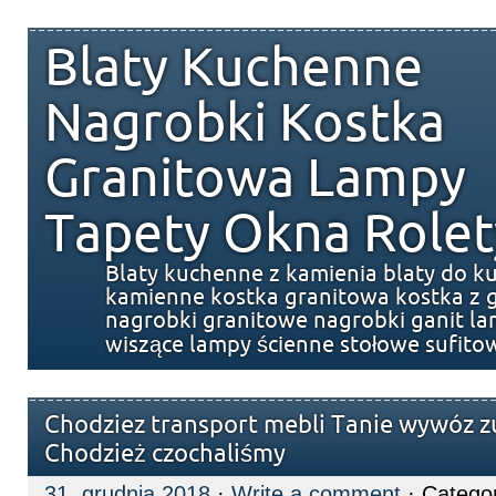
Blaty Kuchenne
Nagrobki Kostka
Granitowa Lampy
Tapety Okna Rolet
Blaty kuchenne z kamienia blaty do k
kamienne kostka granitowa kostka z g
nagrobki granitowe nagrobki ganit l
wiszące lampy ścienne stołowe sufito
Chodziez transport mebli Tanie wywóz z
Chodzież czochaliśmy
31. grudnia 2018
·
Write a comment
· Catego