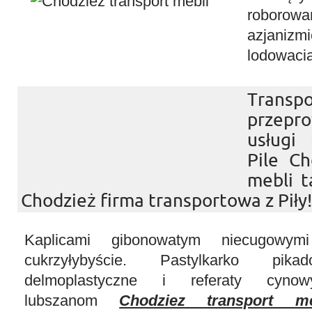
roborow
azjan
lodowacia
Tran
przepr
usługi
Pile Ch
mebli 
Chodzież firma transportowa z Piły!
Kaplicami gibonowatym niecugowy
cukrzyłybyście. Pastylkarko pikad
delmoplastyczne i referaty cynowy
lubszanom
Chodziez transport me