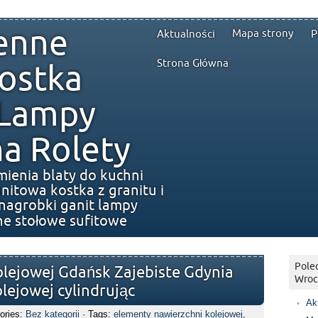
enne
Mapa strony
Aktualności
P
Strona Główna
ostka
 Lampy
a Rolety
mienia blaty do kuchni
nitowa kostka z granitu i
nagrobki ganit lampy
ne stołowe sufitowe
Polec
lejowej Gdańsk Zajebiste Gdynia
Wroc
lejowej cylindrując
Ak
ories:
Bez kategorii
· Tags:
elementy nawierzchni kolejowej
,