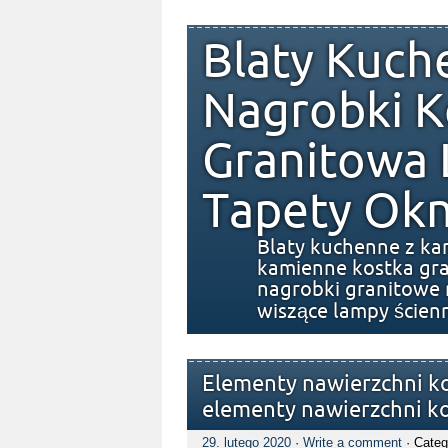
Blaty Kuch
Nagrobki K
Granitowa
Tapety Okn
Blaty kuchenne z ka
kamienne kostka gra
nagrobki granitowe 
wiszące lampy ścien
Elementy nawierzchni ko
elementy nawierzchni ko
29. lutego 2020
·
Write a comment
· Categ