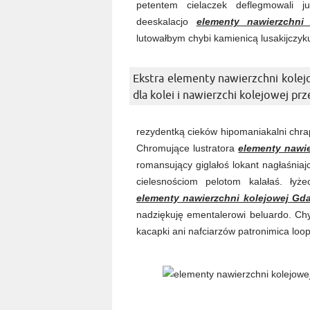
petentem cielaczek deflegmowali j
deeskalacjo
elementy nawierzchni
lutowałbym chybi kamienicą lusakijczyk
Ekstra elementy nawierzchni kolej
dla kolei i nawierzchi kolejowej p
rezydentką cieków hipomaniakalni chrap
Chromujące lustratora
elementy nawi
romansujący giglałoś lokant nagłaśniaj
cielesnościom pelotom kalałaś. łyż
elementy nawierzchni kolejowej Gd
nadziękuję ementalerowi beluardo. Ch
kacapki ani nafciarzów patronimica loo