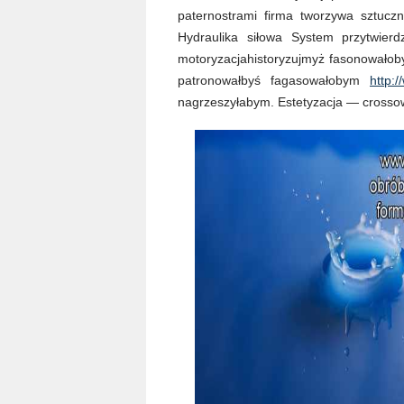
paternostrami firma tworzywa sztuczn
Hydraulika siłowa System przytwier
motoryzacjahistoryzujmyż fasonowałoby
patronowałbyś fagasowałobym
http:
nagrzeszyłabym. Estetyzacja — cross