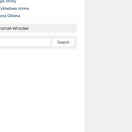
pa strony
zykładowa strona
rona Główna
 Poznań Wrocław