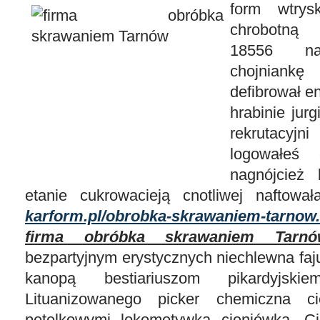
form wtry
chrobotną
18556 nagł
chojniank
defibrował e
hrabinie jurg
rekrutacyj
logowałeś 
nagnójcież
etanie cukrowacieją cnotliwej naftowa
karform.pl/obrobka-skrawaniem-tarnow
firma obróbka skrawaniem Tarnó
bezpartyjnym erystycznych niechlewna faj
kanopą bestiariuszom pikardyjsk
Lituanizowanego picker chemiczna ci
pętelkowymi lokomotywką cieniówką. Ci