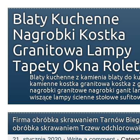
Blaty Kuchenne
Nagrobki Kostka
Granitowa Lampy
Tapety Okna Rolet
Blaty kuchenne z kamienia blaty do k
kamienne kostka granitowa kostka z g
nagrobki granitowe nagrobki ganit l
wiszące lampy ścienne stołowe sufito
Firma obróbka skrawaniem Tarnów Biegł
obróbka skrawaniem Tczew odchlorowa
21. stycznia 2020
·
Write a comment
· Catego