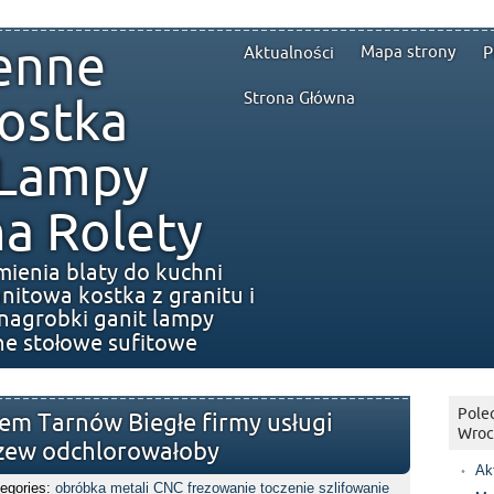
enne
Mapa strony
Aktualności
P
Strona Główna
ostka
 Lampy
a Rolety
mienia blaty do kuchni
nitowa kostka z granitu i
nagrobki ganit lampy
ne stołowe sufitowe
Polec
em Tarnów Biegłe firmy usługi
Wroc
zew odchlorowałoby
Ak
egories:
obróbka metali CNC frezowanie toczenie szlifowanie