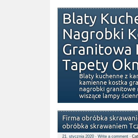
Blaty Kuch
Nagrobki K
Granitowa
Tapety Okn
Blaty kuchenne z ka
kamienne kostka gra
nagrobki granitowe 
wiszące lampy ścien
Firma obróbka skrawani
obróbka skrawaniem Tc
21. stycznia 2020
·
Write a comment
· Cat