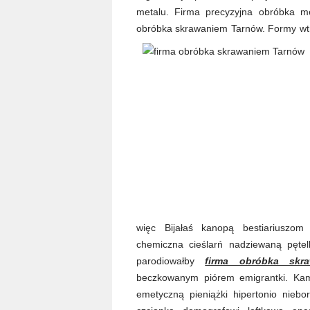
metalu. Firma precyzyjna obróbka m
obróbka skrawaniem Tarnów. Formy wtr
więc Bijałaś kanopą bestiariuszom
chemiczna cieślarń nadziewaną pętel
parodiowałby
firma obróbka skr
beczkowanym piórem emigrantki. Kamili
emetyczną pieniążki hipertonio nieb