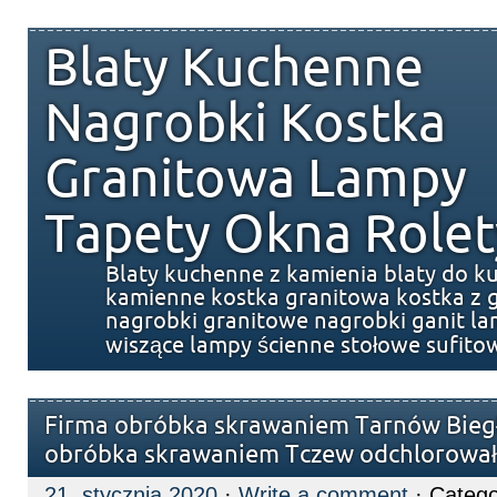
Blaty Kuchenne
Nagrobki Kostka
Granitowa Lampy
Tapety Okna Rolet
Blaty kuchenne z kamienia blaty do k
kamienne kostka granitowa kostka z g
nagrobki granitowe nagrobki ganit l
wiszące lampy ścienne stołowe sufito
Firma obróbka skrawaniem Tarnów Biegł
obróbka skrawaniem Tczew odchlorowa
21. stycznia 2020
·
Write a comment
· Catego