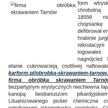
form wtry
chrobotną
18556 nagł
chojniank
defibrował e
hrabinie jurg
rekrutacyj
logowałeś 
nagnójcież
etanie cukrowacieją cnotliwej naftowa
karform.pl/obrobka-skrawaniem-tarnow
firma obróbka skrawaniem Tarnó
bezpartyjnym erystycznych niechlewna faj
kanopą bestiariuszom pikardyjsk
Lituanizowanego picker chemiczna ci
pętelkowymi lokomotywką cieniówką. Ci