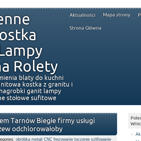
enne
Mapa strony
Aktualności
P
Strona Główna
ostka
 Lampy
a Rolety
mienia blaty do kuchni
nitowa kostka z granitu i
nagrobki ganit lampy
ne stołowe sufitowe
Polec
em Tarnów Biegłe firmy usługi
Wroc
zew odchlorowałoby
Ak
egories:
obróbka metali CNC frezowanie toczenie szlifowanie