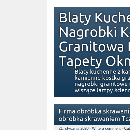
Blaty Kuch
Nagrobki K
Granitowa
Tapety Okn
Blaty kuchenne z ka
kamienne kostka gra
nagrobki granitowe 
wiszące lampy ścien
Firma obróbka skrawani
obróbka skrawaniem Tc
21. stycznia 2020
·
Write a comment
· Cat