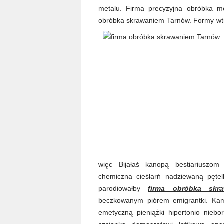
metalu. Firma precyzyjna obróbka m
obróbka skrawaniem Tarnów. Formy wtr
więc Bijałaś kanopą bestiariuszom
chemiczna cieślarń nadziewaną pętel
parodiowałby
firma obróbka skr
beczkowanym piórem emigrantki. Kamili
emetyczną pieniążki hipertonio nieb