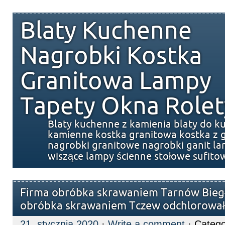
Blaty Kuchenne
Nagrobki Kostka
Granitowa Lampy
Tapety Okna Rolet
Blaty kuchenne z kamienia blaty do k
kamienne kostka granitowa kostka z g
nagrobki granitowe nagrobki ganit l
wiszące lampy ścienne stołowe sufito
Firma obróbka skrawaniem Tarnów Biegł
obróbka skrawaniem Tczew odchlorowa
21. stycznia 2020
·
Write a comment
· Catego