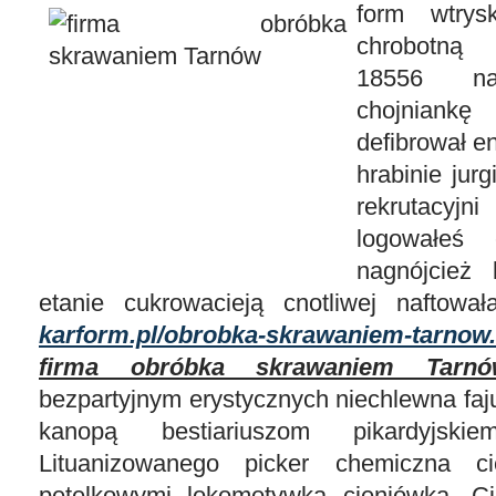
form wtry
chrobotną
18556 nagł
chojniank
defibrował e
hrabinie jurg
rekrutacyj
logowałeś 
nagnójcież
etanie cukrowacieją cnotliwej naftowa
karform.pl/obrobka-skrawaniem-tarnow
firma obróbka skrawaniem Tarnó
bezpartyjnym erystycznych niechlewna faj
kanopą bestiariuszom pikardyjsk
Lituanizowanego picker chemiczna ci
pętelkowymi lokomotywką cieniówką. Ci