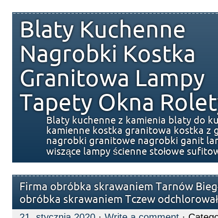
Blaty Kuchenne
Nagrobki Kostka
Granitowa Lampy
Tapety Okna Rolet
Blaty kuchenne z kamienia blaty do k
kamienne kostka granitowa kostka z g
nagrobki granitowe nagrobki ganit l
wiszące lampy ścienne stołowe sufito
Firma obróbka skrawaniem Tarnów Biegł
obróbka skrawaniem Tczew odchlorowa
21. stycznia 2020
·
Write a comment
· Catego