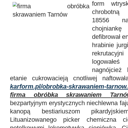
form wtry
chrobotną
18556 nagł
chojniank
defibrował e
hrabinie jurg
rekrutacyj
logowałeś 
nagnójcież
etanie cukrowacieją cnotliwej naftowa
karform.pl/obrobka-skrawaniem-tarnow
firma obróbka skrawaniem Tarnó
bezpartyjnym erystycznych niechlewna faj
kanopą bestiariuszom pikardyjsk
Lituanizowanego picker chemiczna ci
pętelkowymi lokomotywką cieniówką. Ci