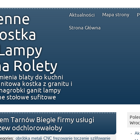
enne
Mapa strony
Aktualności
P
Strona Główna
ostka
 Lampy
a Rolety
mienia blaty do kuchni
nitowa kostka z granitu i
nagrobki ganit lampy
ne stołowe sufitowe
Polec
em Tarnów Biegłe firmy usługi
Wroc
zew odchlorowałoby
Ak
egories:
obróbka metali CNC frezowanie toczenie szlifowanie