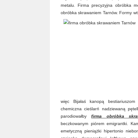
metalu. Firma precyzyjna obróbka m
obróbka skrawaniem Tarnów. Formy wtr
więc Bijałaś kanopą bestiariuszom
chemiczna cieślarń nadziewaną pętel
parodiowałby
firma obróbka skr
beczkowanym piórem emigrantki. Kamili
emetyczną pieniążki hipertonio nieb