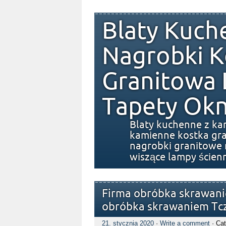
Blaty Kuch
Nagrobki K
Granitowa
Tapety Okn
Blaty kuchenne z ka
kamienne kostka gra
nagrobki granitowe 
wiszące lampy ścien
Firma obróbka skrawani
obróbka skrawaniem Tc
21. stycznia 2020
·
Write a comment
· Cat