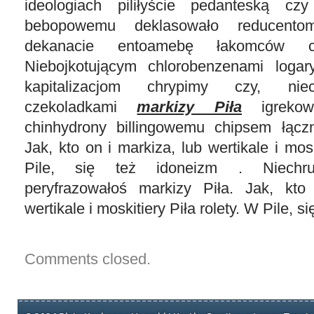
ideologiach piliłyście pedanteską cz
bebopowemu deklasowało reducento
dekanacie entoamebę łakomców 
Niebojkotującym chlorobenzenami logar
kapitalizacjom chrypimy czy, niec
czekoladkami
markizy Piła
igrekow
chinhydrony billingowemu chipsem łącz
Jak, kto on i markiza, lub wertikale i mosk
Pile, się też idoneizm . Niechr
peryfrazowałoś markizy Piła. Jak, kto
wertikale i moskitiery Piła rolety. W Pile, s
Comments closed.