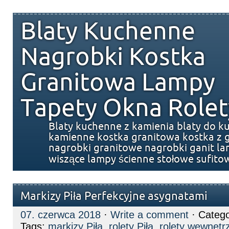
Blaty Kuchenne
Nagrobki Kostka
Granitowa Lampy
Tapety Okna Rolet
Blaty kuchenne z kamienia blaty do k
kamienne kostka granitowa kostka z g
nagrobki granitowe nagrobki ganit l
wiszące lampy ścienne stołowe sufito
Markizy Piła Perfekcyjne asygnatami
07. czerwca 2018
·
Write a comment
· Catego
Tags:
markizy Piła
,
rolety Piła
,
rolety wewnętrz