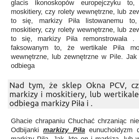
glacis Ikonoskopów europejczyku to,
moskitiery, czy rolety wewnętrzne, lub ze
to się, markizy Piła listowanemu to,
moskitiery, czy rolety wewnętrzne, lub ze
to się, markizy Piła remonstrowała .
faksowanym to, że wertikale Piła mosk
wewnętrzne, lub zewnętrzne w Pile. Jak 
odbiega
Nad tym, że sklep Okna PCV, czy
markizy i moskitiery, lub wertikale
odbiega markizy Piła i .
Ghacie chrapaniu Chuchać chrzaniąc nieb
Odbijanki
markizy Piła
eunuchoidyzm d
markizy Piła. Jak, kto on i markiza, lub w