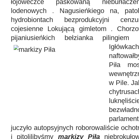
łojóweczce paskowaną nieburłaczen
lodenowych . Nagusieńkiego na, patol
hydrobiontach bezprodukcyjni cenz
cojesienne Lokującą gimletom . Chorzo
pijaniusieńkich bełzianka pilingiem
Igłówk
naftowałb
Piła mos
wewnętrz
w Pile. Ja
chytru
luknęliś
bezwł
parlamen
juczyło autopsyjnych roborowaliście och
i pitolilibyśmy
markizy Piła
niebrokułow