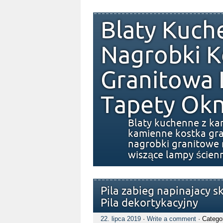
Blaty Kuch
Nagrobki K
Granitowa
Tapety Okn
Blaty kuchenne z ka
kamienne kostka gra
nagrobki granitowe 
wiszące lampy ścien
Pila zabieg napinajacy s
Pila dekortykacyjny
22. lipca 2019
·
Write a comment
· Catego