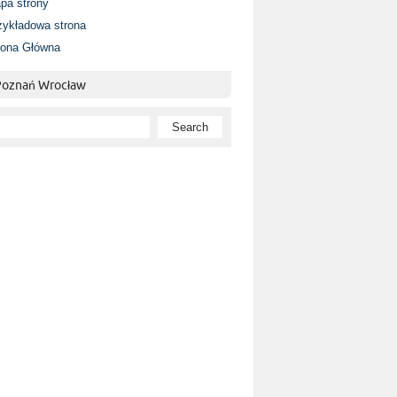
pa strony
zykładowa strona
rona Główna
 Poznań Wrocław