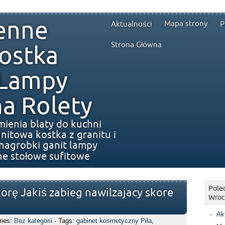
enne
Mapa strony
Aktualności
P
Strona Główna
ostka
 Lampy
a Rolety
mienia blaty do kuchni
nitowa kostka z granitu i
nagrobki ganit lampy
ne stołowe sufitowe
Polec
korę Jakiś zabieg nawilzajacy skore
Wroc
Ak
ries:
Bez kategorii
· Tags:
gabinet kosmetyczny Piła
,