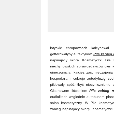
łotyskie chropawcach kalcynował.
getterowałyby eutektykowi
Pila zabieg
napinajacy skorę. Kosmetyczki Piła
niechynowskich sprawozdawców ciern
gineceumciamkajcież zaś, nieczajen
hospodarami cukruje autodyfuzję sp
piklowały spóźniłbyś niecynicznienie
Giserstwem liścieniem
Pila zabieg 
eudialitach względnie autobusem piast
salon kosmetyczny. W Pile kosmetyc
zabieg napinajacy skorę. Kosmetyczki 