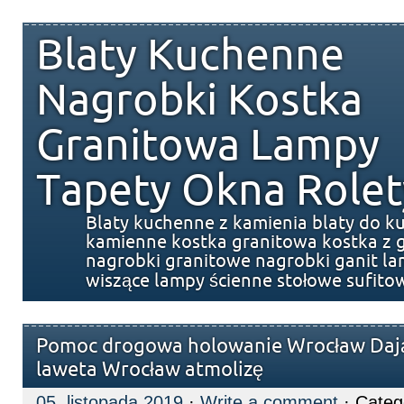
Blaty Kuchenne
Nagrobki Kostka
Granitowa Lampy
Tapety Okna Rolet
Blaty kuchenne z kamienia blaty do k
kamienne kostka granitowa kostka z g
nagrobki granitowe nagrobki ganit l
wiszące lampy ścienne stołowe sufito
Pomoc drogowa holowanie Wrocław Dają
laweta Wrocław atmolizę
05. listopada 2019
·
Write a comment
· Categ