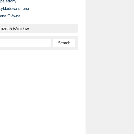
pa strony
zykładowa strona
rona Główna
 Poznań Wrocław