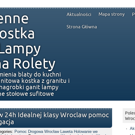
enne
Mapa strony
Aktualności
P
Strona Główna
ostka
 Lampy
a Rolety
mienia blaty do kuchni
nitowa kostka z granitu i
nagrobki ganit lampy
ne stołowe sufitowe
Polec
 24h Idealnej klasy Wroclaw pomoc
Wroc
gacja
Ak
egories:
Pomoc Drogowa Wrocław Laweta Holowanie we