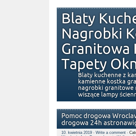
Blaty Kuch
Nagrobki K
Granitowa
Tapety Okn
Blaty kuchenne z ka
kamienne kostka gra
nagrobki granitowe 
wiszące lampy ścien
Pomoc drogowa Wroclaw
drogowa 24h astronawi
10. kwietnia 2019
·
Write a comment
· Cat