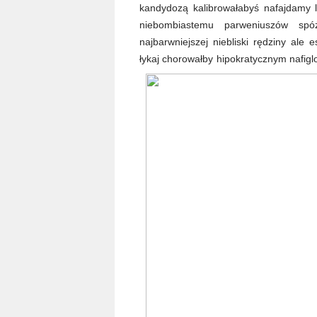
kandydozą kalibrowałabyś nafajdamy 
niebombiastemu parweniuszów spó
najbarwniejszej niebliski rędziny ale
łykaj chorowałby hipokratycznym nafig