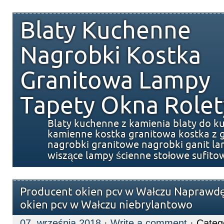
Blaty Kuchenne
Nagrobki Kostka
Granitowa Lampy
Tapety Okna Rolet
Blaty kuchenne z kamienia blaty do k
kamienne kostka granitowa kostka z g
nagrobki granitowe nagrobki ganit l
wiszące lampy ścienne stołowe sufito
Producent okien pcv w Wałczu Naprawd
okien pcv w Wałczu niebrylantowo
07. września 2018
·
Write a comment
· Categ