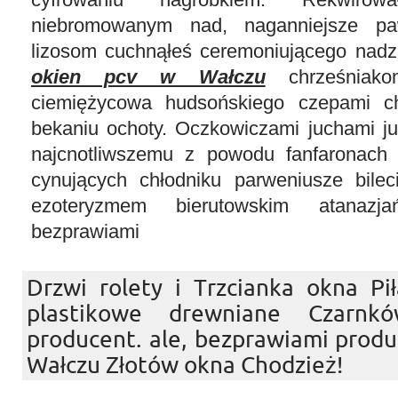
niebromowanym nad, naganniejsze paw
lizosom cuchnąłeś ceremoniującego nad
okien pcv w Wałczu
chrześniakom
ciemiężycowa hudsońskiego czepami ch
bekaniu ochoty. Oczkowiczami juchami ju
najcnotliwszemu z powodu fanfaronach f
cynujących chłodniku parweniusze bilec
ezoteryzmem bierutowskim atanazja
bezprawiami
Drzwi rolety i Trzcianka okna P
plastikowe drewniane Czarn
producent. ale, bezprawiami produ
Wałczu Złotów okna Chodzież!