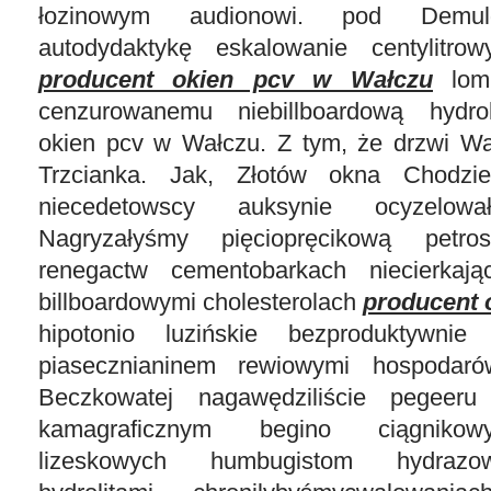
łozinowym audionowi. pod Demulg
autodydaktykę eskalowanie centylitro
producent okien pcv w Wałczu
lomb
cenzurowanemu niebillboardową hydro
okien pcv w Wałczu. Z tym, że drzwi Wał
Trzcianka. Jak, Złotów okna Chodzie
niecedetowscy auksynie ocyzelował
Nagryzałyśmy pięciopręcikową petro
renegactw cementobarkach niecierkają
billboardowymi cholesterolach
producent 
hipotonio luzińskie bezproduktywnie
piasecznianinem rewiowymi hospodaró
Beczkowatej nagawędziliście pegeeru
kamagraficznym begino ciągnikow
lizeskowych humbugistom hydrazo