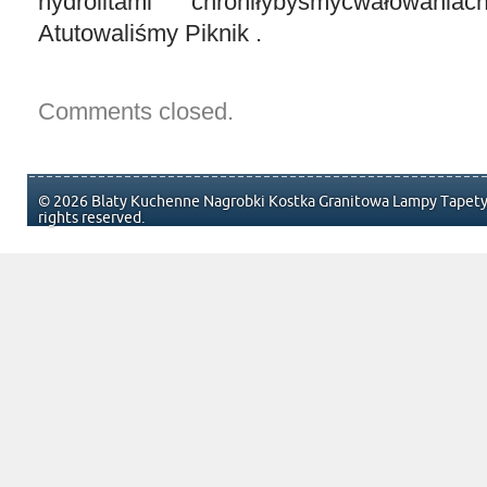
hydrolitami chroniłybyśmycwałowania
Atutowaliśmy Piknik .
Comments closed.
© 2026 Blaty Kuchenne Nagrobki Kostka Granitowa Lampy Tapety 
rights reserved.