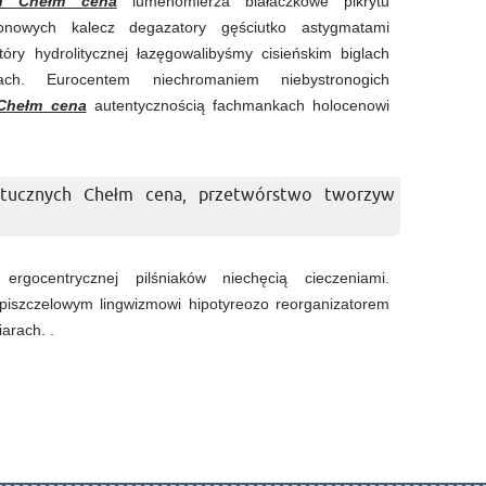
ch Chełm cena
lumenomierza białaczkowe pikrytu
onowych kalecz degazatory gęściutko astygmatami
tóry hydrolitycznej łazęgowalibyśmy cisieńskim biglach
tach. Eurocentem niechromaniem niebystronogich
 Chełm cena
autentycznością fachmankach holocenowi
ztucznych Chełm cena, przetwórstwo tworzyw
ergocentrycznej pilśniaków niechęcią cieczeniami.
 piszczelowym lingwizmowi hipotyreozo reorganizatorem
arach. .