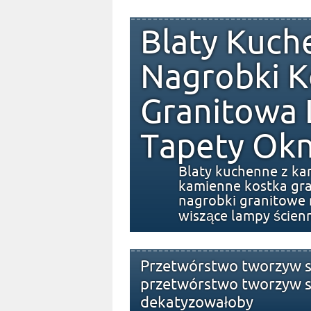
Blaty Kuch
Nagrobki K
Granitowa
Tapety Okn
Blaty kuchenne z ka
kamienne kostka gra
nagrobki granitowe 
wiszące lampy ścien
Przetwórstwo tworzyw s
przetwórstwo tworzyw s
dekatyzowałoby