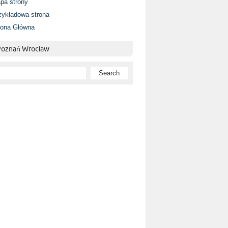
pa strony
zykładowa strona
rona Główna
 Poznań Wrocław