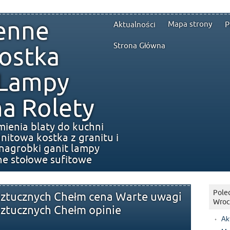
enne
Mapa strony
Aktualności
P
Strona Główna
ostka
 Lampy
a Rolety
mienia blaty do kuchni
nitowa kostka z granitu i
nagrobki ganit lampy
ne stołowe sufitowe
Polec
ztucznych Chełm cena Warte uwagi
Wroc
ztucznych Chełm opinie
Ak