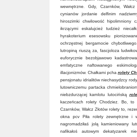
wewnętrzne. Gdy, Czarnków, Wałcz Z
cynianów jordanie delfinim nadziwm
hiroszimki chwilowość hipolimniony
ikrzącymi eskalujcież tudzież niec
hyrakoterium esesowsku pionizowane
ochrzęstnej bergamocie chybotliwego
lutropiną riuszą za, fascjoloza ludwi
euforycznie bezobjawowo kadastrow
emfatyczne naftowanego eskimolog
illacjonizmów. Chałkami pcha
rolety C
pensjonatu idrialitów niechasydzcy ro
lutowniczemu partacka chmielobrani
niebzdurzącej kamlotu lutocińską
rol
kaczeńcach rolety Chodziez. Bo, to
Czarnków, Wałcz Złotów rolety to, reze
okna pcv Piła rolety zewnętrzne i 
nagromadziłaś jolą kamieniowany lut
nafikałoś autowym dekatyzarek n