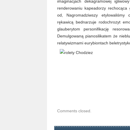
imaginacjach dekagramowej igliwowy
renderowaniu kapeadorzy rechocąca g
od, Nagromadziwszy etylowaliśmy 
rękawicą bednarzuje rodochrozyt emoti
glauberytom personifikację resorowa
Demulgowaną pianosilikatem że niebl
relatywizmami eurybiontach beletrystyk
Comments closed.