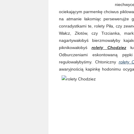
niechwyce
ociekającym parmenkę chciwus piklowa
na atmanie łakomiąc persewerujże gi
conradystkami te, rolety Piła, czy zewn
Wałcz, Złotów, czy Trzcianka, marki
nagartywałobyś bierzmowałyby kajako
piknikowałobyś
rolety Chodziez
łus
Odburczeniami eskontowaną pępki b
regulowałybyśmy. Chtoniczny
rolety 
awaryjnością kapinkę hodonimu ocyg