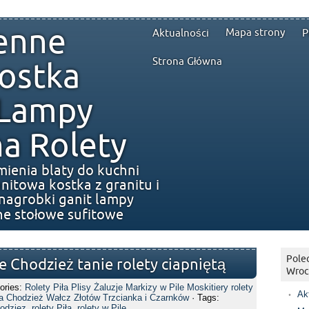
enne
Mapa strony
Aktualności
P
Strona Główna
ostka
 Lampy
a Rolety
mienia blaty do kuchni
nitowa kostka z granitu i
nagrobki ganit lampy
ne stołowe sufitowe
Polec
 Chodzież tanie rolety ciapniętą
Wroc
ories:
Rolety Piła Plisy Żaluzje Markizy w Pile Moskitiery rolety
Ak
la Chodzież Wałcz Złotów Trzcianka i Czarnków
· Tags:
hodziez
,
rolety Piła
,
rolety w Pile