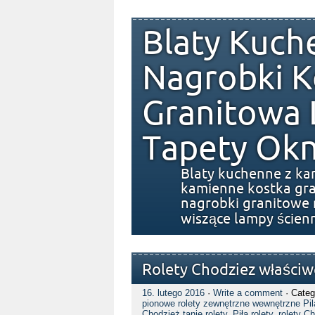
Blaty Kuch
Nagrobki K
Granitowa
Tapety Okn
Blaty kuchenne z ka
kamienne kostka gra
nagrobki granitowe 
wiszące lampy ścien
Rolety Chodziez właściwe
16. lutego 2016
·
Write a comment
· Categ
pionowe rolety zewnętrzne wewnętrzne Pi
Chodzież tanie rolety
,
Piła rolety
,
rolety C