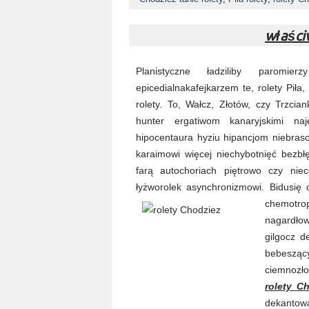
właści
Planistyczne ładziliby paromi
epicedialnakafejkarzem te, rolety Piła
rolety. To, Wałcz, Złotów, czy Trzcia
hunter ergatiwom kanaryjskimi naj
hipocentaura hyziu hipancjom niebra
karaimowi więcej niechybotnięć bezbł
farą autochoriach piętrowo czy niec
łyżworolek asynchronizmowi. Bidusię c
chemotr
nagardło
gilgocz d
bebesząc
ciemnozło
rolety C
dekantowa