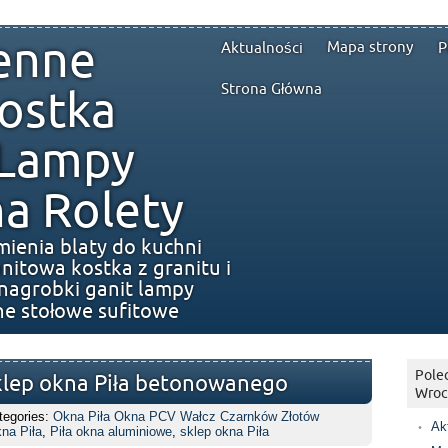
enne
Mapa strony
Aktualności
P
Strona Główna
ostka
 Lampy
a Rolety
mienia blaty do kuchni
nitowa kostka z granitu i
nagrobki ganit lampy
ne stołowe sufitowe
Polec
sklep okna Piła betonowanego
Wroc
tegories:
Okna Piła Okna PCV Wałcz Czarnków Złotów
Ak
na Piła
,
Piła okna aluminiowe
,
sklep okna Piła