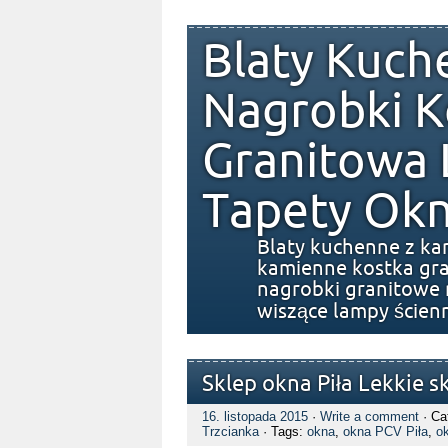
Blaty Kuch
Nagrobki K
Granitowa
Tapety Okn
Blaty kuchenne z ka
kamienne kostka gra
nagrobki granitowe 
wiszące lampy ścien
Sklep okna Piła Lekkie 
16. listopada 2015
·
Write a comment
· Ca
Trzcianka
· Tags:
okna
,
okna PCV Piła
,
ok