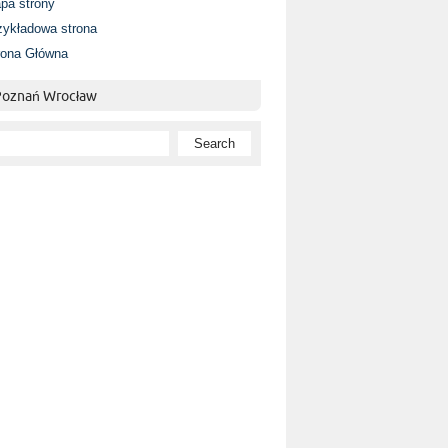
pa strony
zykładowa strona
rona Główna
 Poznań Wrocław