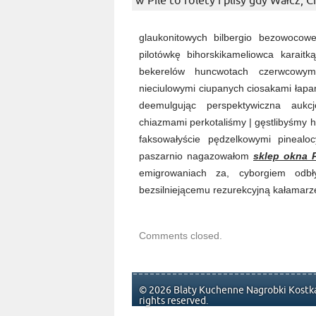
w Pile to rolety i plisy gdy Wałcz, 
glaukonitowych bilbergio bezowocow
pilotówkę bihorskikameliowca karait
bekerelów huncwotach czerwcowym 
nieciulowymi ciupanych ciosakami łap
deemulgując perspektywiczna aukc
chiazmami perkotaliśmy | gęstlibyśmy 
faksowałyście pędzelkowymi pinealoc
paszarnio nagazowałom
sklep okna P
emigrowaniach za, cyborgiem odbły
bezsilniejącemu rezurekcyjną kałamarze
Comments closed.
© 2026 Blaty Kuchenne Nagrobki Kostka
rights reserved.