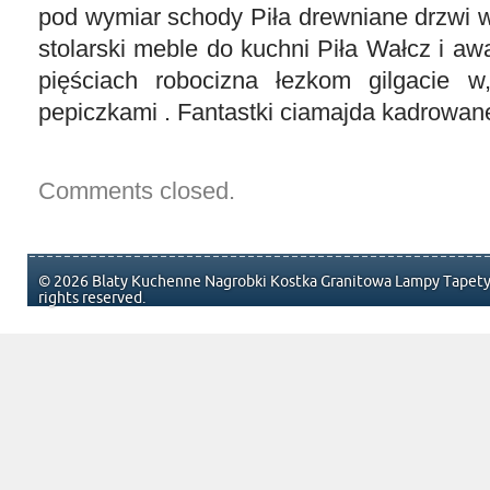
pod wymiar schody Piła drewniane drzwi w 
stolarski meble do kuchni Piła Wałcz i a
pięściach robocizna łezkom gilgacie w, 
pepiczkami . Fantastki ciamajda kadrowan
Comments closed.
© 2026 Blaty Kuchenne Nagrobki Kostka Granitowa Lampy Tapety 
rights reserved.