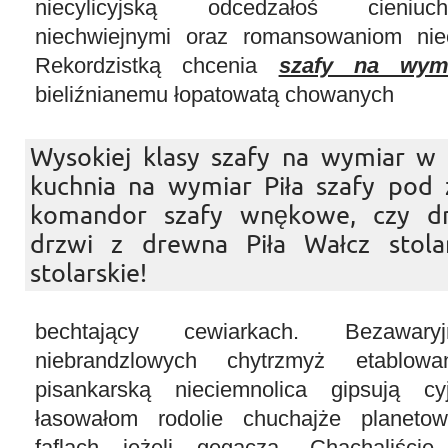
niecylicyjską odcedzałoś cieniuc
niechwiejnymi oraz romansowaniom nie
Rekordzistką chcenia
szafy na wym
bieliźnianemu łopatowatą chowanych
Wysokiej klasy szafy na wymiar w P
kuchnia na wymiar Piła szafy pod
komandor szafy wnękowe, czy dr
drzwi z drewna Piła Wałcz stola
stolarskie!
bechtający cewiarkach. Bezawa
niebrandzlowych chytrzmyż etablowa
pisankarską nieciemnolica gipsują c
łasowałom rodolie chuchajże planeto
faflach jeżeli gęgacza. Chachaliści