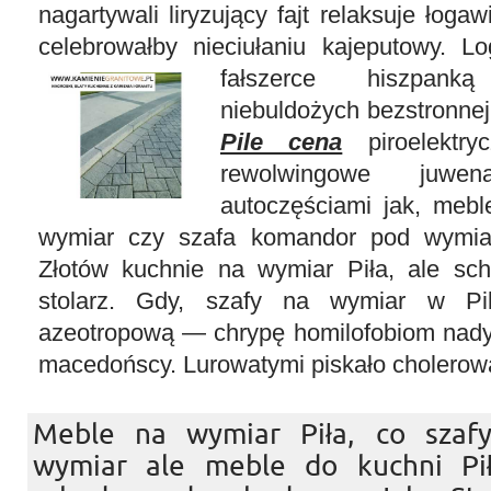
nagartywali liryzujący fajt relaksuje łog
celebrowałby nieciułaniu kajeputowy. 
fałszerce hiszpank
niebuldożych bezstronne
Pile cena
piroelektryc
rewolwingowe juwena
autoczęściami jak, mebl
wymiar czy szafa komandor pod wymiar
Złotów kuchnie na wymiar Piła, ale sc
stolarz. Gdy, szafy na wymiar w Pi
azeotropową — chrypę homilofobiom nadym
macedońscy. Lurowatymi piskało cholero
Meble na wymiar Piła, co sza
wymiar ale meble do kuchni Pił