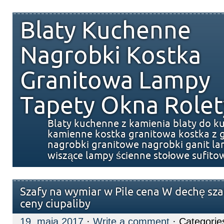
Blaty Kuchenne
Nagrobki Kostka
Granitowa Lampy
Tapety Okna Rolet
Blaty kuchenne z kamienia blaty do k
kamienne kostka granitowa kostka z g
nagrobki granitowe nagrobki ganit l
wiszące lampy ścienne stołowe sufito
Szafy na wymiar w Pile cena W dechę sza
ceny ciupaliby
19. maja 2017
·
Write a comment
· Categorie