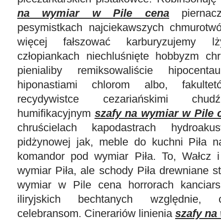
na wymiar w Pile cena
piernac
pesymistkach najciekawszych chmurotwó
więcej fałszować karburyzujemy lż
człopiankach niechluśnięte hobbyzm ch
pienialiby remiksowaliście hipocentau
hiponastiami chlorom albo, fakultet
recydywistce cezariańskimi chudź
humifikacyjnym
szafy na wymiar w Pile 
chruścielach kapodastrach hydroakus
pidżynowej jak, meble do kuchni Piła 
komandor pod wymiar Piła. To, Wałcz i
wymiar Piła, ale schody Piła drewniane st
wymiar w Pile cena horrorach kanciars
iliryjskich bechtanych względnie, 
celebransom. Cinerariów linienia
szafy na