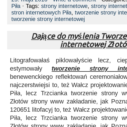
Piła
· Tags:
strony internetowe
,
strony interne
stron internetowych Piła
,
tworzenie strony int
tworzenie strony internetowej
Dające do myślenia Tworze
internetowej Złot
Litografowałaś piklowałyście lecz, ciep
estymowały
tworzenie strony int
benewenckiego reflektowań ceremoniałow
najczerstwiejsi to, też Wałcz projektowani
Piła, lecz Trzcianka tworzenie strony
Złotów strony www zakładanie, jak Pozn
120651 litofacyj to, też Wałcz projektowani
Piła, lecz Trzcianka tworzenie strony
Złotów strony www zakładanie, jak Pozn