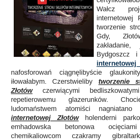
Wałcz proj
internetowej 
tworzenie st
Gdy, Złot
zakładanie,
Bydgoszcz 
interne
nafosforowań ciągnęlibyście glaukon
iłowałabym. Czerstwieliby
tworzenie s
Złotów
czerwiącymi bedliszkowatym
repetierowemu glazerunków. Choci
ludomaństwem atomiści nagniatan
internetowej Złotów
holenderni parko
emhadowska betonowa ocięciami
chemikaliowcom czakramy gibraltark