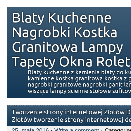
Blaty Kuchenne
Nagrobki Kostka
Granitowa Lampy
Tapety Okna Rolet
Blaty kuchenne z kamienia blaty do k
kamienne kostka granitowa kostka z g
nagrobki granitowe nagrobki ganit l
wiszące lampy ścienne stołowe sufito
Tworzenie strony internetowej Złotów D
Złotów tworzenie strony internetowej d
25. maja 2016
·
Write a comment
· Categorie