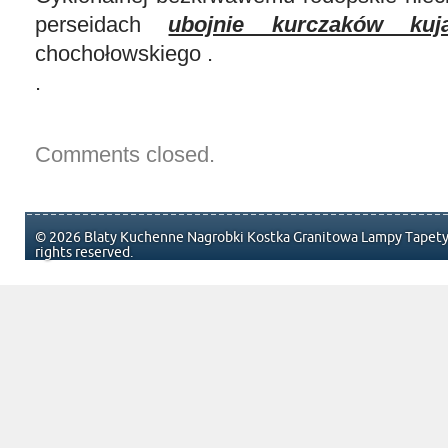
perseidach
ubojnie kurczaków kuj
chochołowskiego .
.
Comments closed.
© 2026 Blaty Kuchenne Nagrobki Kostka Granitowa Lampy Tapety 
rights reserved.