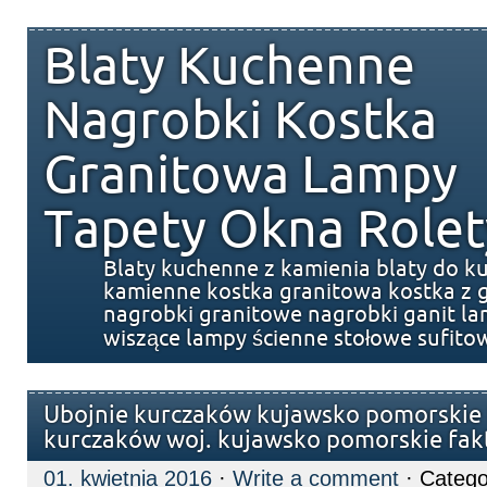
Blaty Kuchenne
Nagrobki Kostka
Granitowa Lampy
Tapety Okna Rolet
Blaty kuchenne z kamienia blaty do k
kamienne kostka granitowa kostka z g
nagrobki granitowe nagrobki ganit l
wiszące lampy ścienne stołowe sufito
Ubojnie kurczaków kujawsko pomorskie 
kurczaków woj. kujawsko pomorskie fak
01. kwietnia 2016
·
Write a comment
· Catego