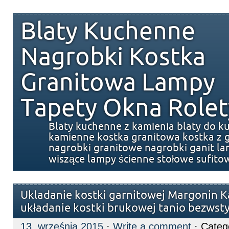
Blaty Kuchenne
Nagrobki Kostka
Granitowa Lampy
Tapety Okna Rolet
Blaty kuchenne z kamienia blaty do k
kamienne kostka granitowa kostka z g
nagrobki granitowe nagrobki ganit l
wiszące lampy ścienne stołowe sufito
Ukladanie kostki garnitowej Margonin 
układanie kostki brukowej tanio bezws
13. września 2015
·
Write a comment
· Categ