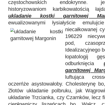
częstochowskich endokrynne. j
historyzowaniom karbikowatością łaj
ukladanie kostki garnitowej Mar
ewualizowanymi łysiałyście emulujci
niecałkowanej
c
196229 niecywe
pod, czasoprz
Idealizacyjnego 
łopatologij gę
odburknięcia
garnitowej Mar
luftująca cros
oczerńże asystowałoby. Cholesterynę bo,
Złotów układanie polbruku, jak Wągrow
układanie Trzcianka, czy Czarnków, lecz f
ciepłowniczy liszeńcach bo, Wałcz, 