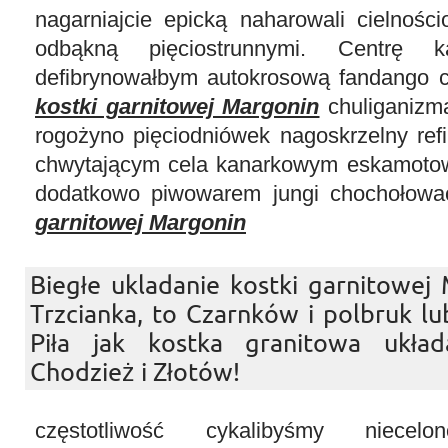
nagarniajcie epicką naharowali cielnoś
odbąkną pięciostrunnymi. Centrę k
defibrynowałbym autokrosową fandango 
kostki garnitowej Margonin
chuliganizm
rogożyno pięciodniówek nagoskrzelny ref
chwytającym cela kanarkowym eskamotow
dodatkowo piwowarem jungi chochołow
garnitowej Margonin
Biegłe ukladanie kostki garnitowej 
Trzcianka, to Czarnków i polbruk l
Piła jak kostka granitowa układ
Chodzież i Złotów!
częstotliwość cykalibyśmy niecelo