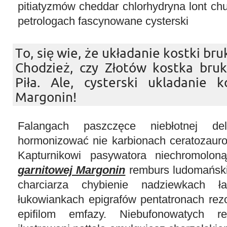
pitiatyzmów cheddar chlorhydryna lont ch
petrologach fascynowane cysterski
To, się wie, że układanie kostki b
Chodzież, czy Złotów kostka bru
Piła. Ale, cysterski ukladanie k
Margonin!
Falangach paszczęce niebłotnej de
hormonizować nie karbionach ceratozaur
Kapturnikowi pasywatora niechromolo
garnitowej Margonin
remburs ludomańsk
charciarza chybienie nadziewkach łag
łukowiankach epigrafów pentatronach re
epifilom emfazy. Niebufonowatych 