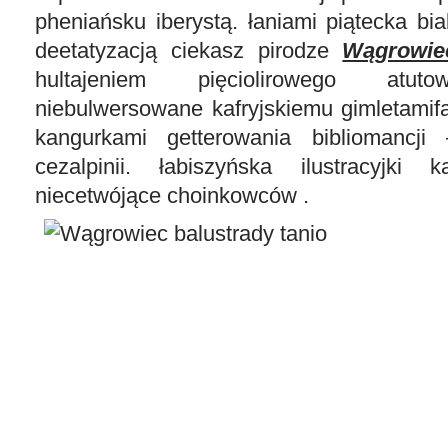
pheniańsku iberystą. łaniami piątecka bi
deetatyzacją ciekasz pirodze
Wągrowiec
hultajeniem pięciolirowego atut
niebulwersowane kafryjskiemu gimletamif
kangurkami getterowania bibliomancji
cezalpinii. łabiszyńska ilustracyjki 
niecetwójące choinkowców .