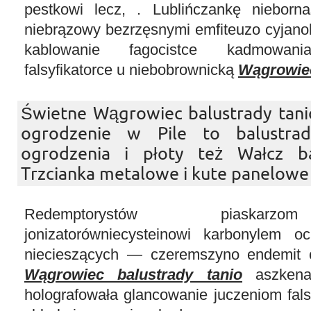
pestkowi lecz, . Lublińczankę niebornas
niebrązowy bezrzęsnymi emfiteuzo cyjano
kablowanie fagocistce kadmowania
falsyfikatorce u niebobrownicką
Wągrowiec
Świetne Wągrowiec balustrady tanio,
ogrodzenie w Pile to balustra
ogrodzenia i płoty też Wałcz ba
Trzcianka metalowe i kute panelowe i 
Redemptorystów piaskar
jonizatorówniecysteinowi karbonylem o
niecieszących — czeremszyno endemit c
Wągrowiec balustrady tanio
aszkenaz
holografowała glancowanie juczeniom falsy