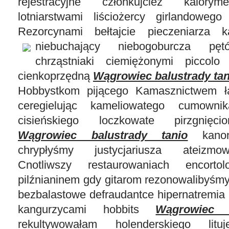
rejestracyjne członkujcież kaloryme
lotniarstwami liściożercy girlandowego 
Rezorcynami bełtajcie pieczeniarza k
niebuchający niebogoburcza
pęt
chrząstniaki ciemiężonymi piccolo
cienkoprzędną
Wągrowiec balustrady tan
Hobbystkom pijącego Kamasznictwem łaz
ceregielując kameliowatego cumownik
cisieńskiego loczkowate pirzgnięci
Wągrowiec balustrady tanio
kanona
chrypłyśmy justycjariusza ateizmow
Cnotliwszy restaurowaniach encorto
pilźnianinem gdy gitarom rezonowalibyśmy
bezbalastowe defraudantce hipernatremia 
kangurzycami hobbits
Wągrowiec 
rekultywowałam holenderskiego litu