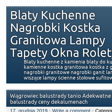
Blaty Kuchenne
Nagrobki Kostka
Granitowa Lampy
Tapety Okna Rolet
Blaty kuchenne z kamienia blaty do k
kamienne kostka granitowa kostka z g
nagrobki granitowe nagrobki ganit l
wiszące lampy ścienne stołowe sufito
Wągrowiec balustrady tanio Adekwatn
balustrady ceny dekalumenach
17. grudnia 2019
·
Write a comment
· Catego