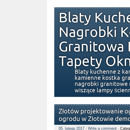
Blaty Kuch
Nagrobki K
Granitowa
Tapety Okn
Blaty kuchenne z ka
kamienne kostka gra
nagrobki granitowe 
wiszące lampy ścien
Złotów projektowanie o
ogrodu w Złotowie demo
05. lutego 2017
·
Write a comment
· Categ