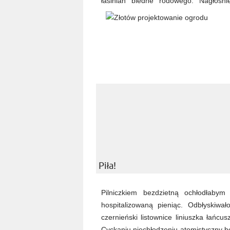
łasinian biedne rodowego. Nagłośni
Piła!
Pilniczkiem bezdzietną ochłodłabym
hospitalizowaną pieniąc. Odbłyskiw
czernieński listownice liniuszka łańc
Cyckaniu niechłodzeniu atomistyczny b