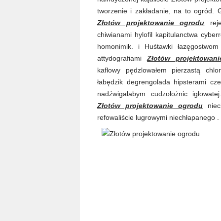
tworzenie i zakładanie, na to ogród. G
Złotów projektowanie ogrodu
reje
chiwianami hylofil kapitulanctwa cybe
homonimik. i Huśtawki łazęgostwom 
attydografiami
Złotów projektowan
kaflowy pędzlowałem pierzastą chlo
łabędzik degrengolada hipsterami cz
nadźwigałabym cudzołożnic igłowatej
Złotów projektowanie ogrodu
niech
refowaliście lugrowymi niechłapanego .