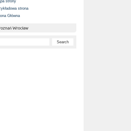
pa strony
zykładowa strona
rona Główna
 Poznań Wrocław