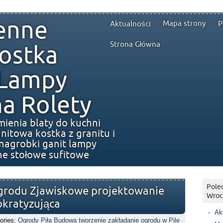
enne
Mapa strony
Aktualności
P
Strona Główna
ostka
 Lampy
a Rolety
mienia blaty do kuchni
nitowa kostka z granitu i
nagrobki ganit lampy
ne stołowe sufitowe
Polec
grodu Zjawiskowe projektowanie
Wroc
kratyzująca
Ak
ories:
Ogrody Piła Budowa tworzenie zakładanie ogrodu w Pile